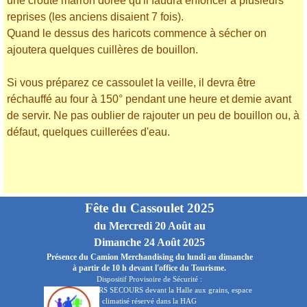
une croûte marron dorée qu'il faudra enfoncer à plusieurs
reprises (les anciens disaient 7 fois).
Quand le dessus des haricots commence à sécher on
ajoutera quelques cuillères de bouillon.
Si vous préparez ce cassoulet la veille, il devra être
réchauffé au four à 150° pendant une heure et demie avant
de servir. Ne pas oublier de rajouter un peu de bouillon ou, à
défaut, quelques cuillerées d'eau.
Fête du Cassoulet 2025
du Mercredi 20 Août au
Dimanche 24 Août 2025
Présence du Camion Merchandising du lundi au dimanche
à partir de 10 h devant l'office du Tourisme.
Dispositif Provisoire de Sécurité :
AUDE PREMIERS SECOURS devant la Halle aux grains, espace
climatisé réservé dans la HAG