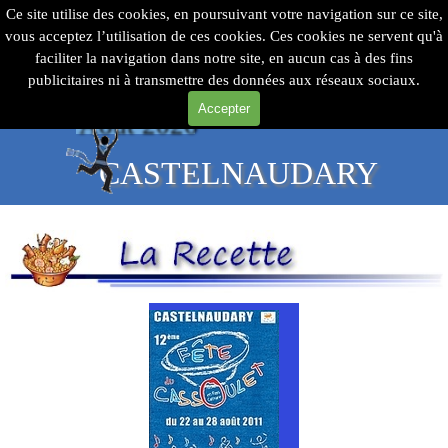
24
Aller au contenu
Sauter le menu
ème
Ce site utilise des cookies, en poursuivant votre navigation sur ce site,
vous acceptez l’utilisation de ces cookies. Ces cookies ne servent qu'à
faciliter la navigation dans notre site, en aucun cas à des fins
du 19 au 23
publicitaires ni à transmettre des données aux réseaux sociaux.
Accepter
Août 2026
CASTELNAUDARY